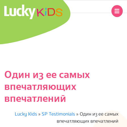
Перейти
к
Главное
содержимому
навигационное
L
меню
U
C
K
Один из ее самых
Y
впечатляющих
K
впечатлений
I
Lucky Kids
»
SP Testimonials
»
Один из ее самых
D
впечатляющих впечатлений