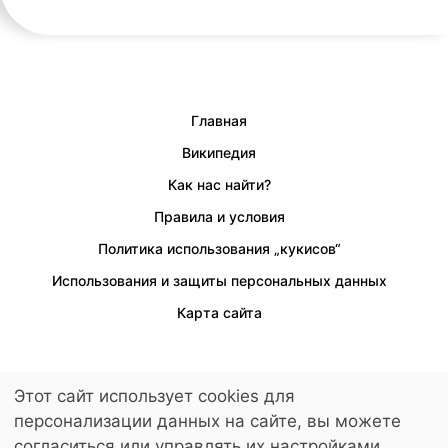
Главная
Википедия
Как нас найти?
Правила и условия
Политика использования „кукисов“
Использования и защиты персональных данных
Карта сайта
Этот сайт использует cookies для
Предусмотрен доступ для людей с ограниченными возможностями.
персонализации данных на сайте, вы можете
© 2026 LuckyKids. All Rights Reserved.
согласиться или управлять их настройками.