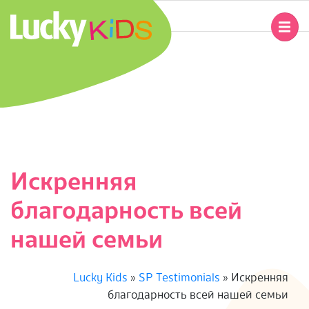
Перейти
к
Главное
содержимому
навигационное
L
меню
U
C
K
Искренняя
Y
благодарность всей
K
нашей семьи
I
Lucky Kids
»
SP Testimonials
»
Искренняя
D
благодарность всей нашей семьи