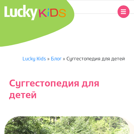
Перейти
к
Главное
содержимому
навигационное
L
меню
U
C
Lucky Kids
»
Блог
»
Суггестопедия для детей
K
Суггестопедия для
Y
детей
K
I
D