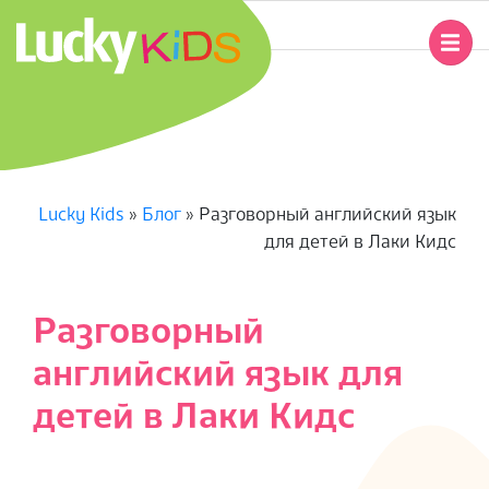
Перейти
к
Главное
содержимому
навигационное
L
меню
U
C
Lucky Kids
»
Блог
»
Разговорный английский язык
для детей в Лаки Кидс
K
Y
Разговорный
K
английский язык для
I
детей в Лаки Кидс
D