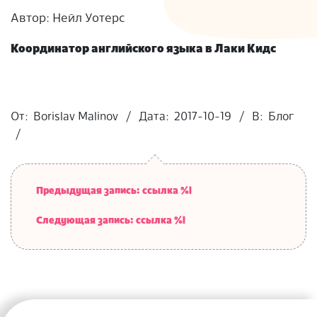
Автор: Нейл Уотерс
Координатор английского языка в Лаки Кидс
2017-
10-
От:
Borislav Malinov
Дата:
2017-10-19
В:
Блог
19
Предыдущая запись: ссылка %l
Следующая запись: ссылка %l