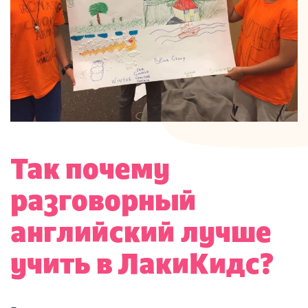
Так почему
разговорный
английский лучше
учить в ЛакиКидс?