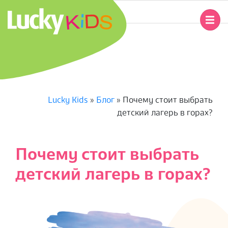
Перейти
к
Главное
содержимому
навигационное
L
меню
U
C
Lucky Kids
»
Блог
»
Почему стоит выбрать
детский лагерь в горах?
K
Y
Почему стоит выбрать
K
детский лагерь в горах?
I
D