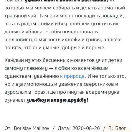
Там они
узнают много нового о растениях,
из
которых мы можем собирать и делать ароматный
травяной чай. Там они могут погладить лошадей,
встать рядом с ними и без проблем угостить их
долькой яблока. Чтобы почувствовать
шелковистую мягкость их кожи и гривы, а также
понять, что они умные, добрые и верные.
Каждый из этих бесценных моментов учит детей
самому главному — любви ко всем живым
существам, уважению
к природе
. И не только это,
но и взаимопомощь и уважение сверстников и
взрослых в горах, где протянутая вовремя рука
означает
улыбку и новую дружбу!
2020-
08-
От:
Borislav Malinov
Дата:
2020-08-26
В:
Блог