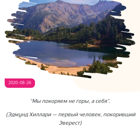
S
2020-08-26
“
Мы покоряем не горы, а себя
”
.
(Эдмунд Хиллари — первый человек, покоривший
Эверест)