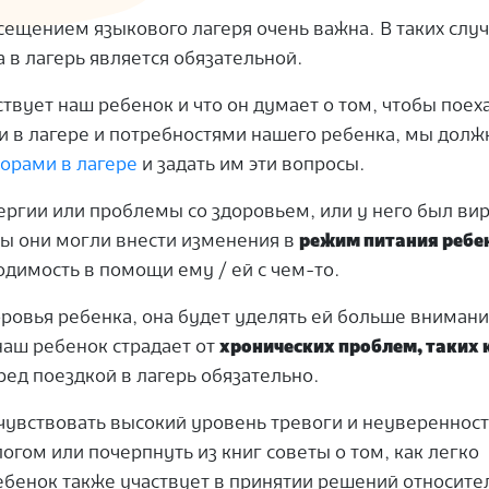
сещением языкового лагеря очень важна.
В таких слу
а в лагерь является обязательной.
твует наш ребенок и что он думает о том, чтобы поеха
ми в лагере и потребностями нашего ребенка, мы долж
орами в лагере
и задать им эти вопросы.
ергии или проблемы со здоровьем, или у него был ви
ы они могли внести изменения в
режим питания ребе
одимость в помощи ему / ей с чем-то.
ровья ребенка, она будет уделять ей больше внимани
наш ребенок страдает от
хронических проблем, таких 
ред поездкой в ​​лагерь обязательно.
 чувствовать высокий уровень тревоги и неувереннос
гом или почерпнуть из книг советы о том, как легко
ебенок также участвует в принятии решений относите