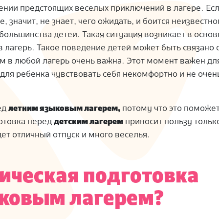
шении предстоящих веселых приключений в лагере.
Ес
 значит, не знает, чего ожидать, и боится неизвестног
 большинства детей.
Такая ситуация возникает в осно
 лагерь.
Такое поведение детей может быть связано 
м в любой лагерь очень важна.
Этот момент важен дл
для ребенка чувствовать себя некомфортно и не очен
ед
летним языковым лагерем,
потому что это поможе
отовка перед
детским лагерем
приносит пользу тольк
удет отличный отпуск и много веселья.
ическая подготовка
ыковым лагерем?