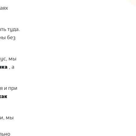
чаях
ть туда.
ны без
рус, мы
нка
, а
я и при
как
ти, мы
льно