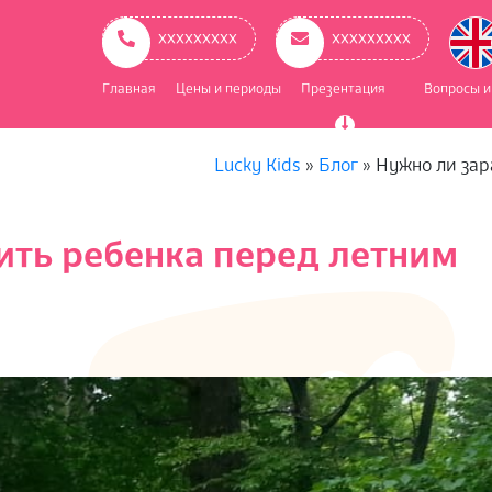
ое
ационное
ххххххххх
ххххххххх
Главная
Цены и периоды
Презентация
Вопросы и
Lucky Kids
»
Блог
»
Нужно ли зар
ить ребенка перед летним