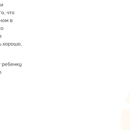
ли
о, что
вном в
со
я
ь хорошо,
т ребенку
о