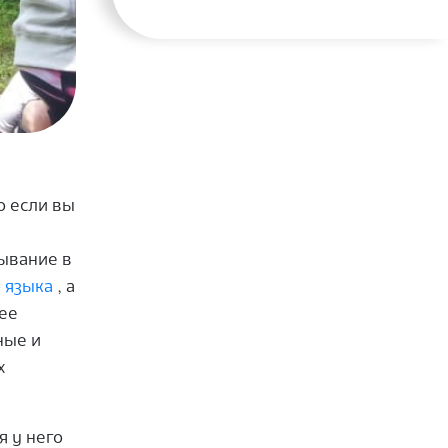
о если вы
ывание в
 языка
, а
ее
ные и
х
я у него