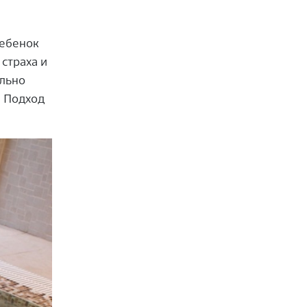
ебенок
 страха и
ельно
.
Подход