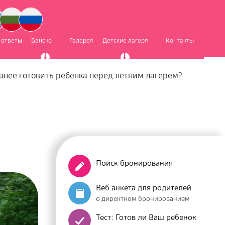
 ответы
Банско
Галерея
Детские лагеря
Контакты
анее готовить ребенка перед летним лагерем?
Поиск бронирования
Веб анкета для родителей
о директном бронированием
Тест: Готов ли Ваш ребенок