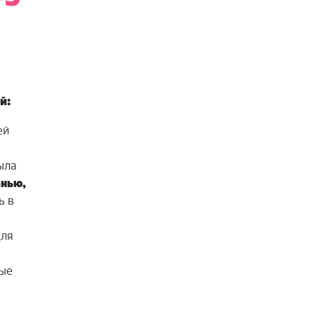
й:
ей
ыла
анью,
ь в
ля
рые