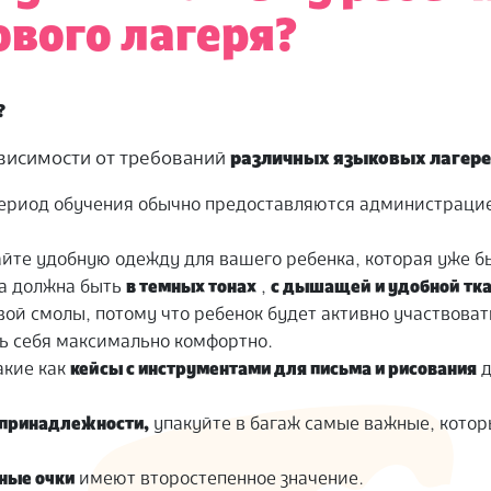
ового лагеря?
?
висимости от требований
различных языковых лагере
период обучения обычно предоставляются администраци
айте удобную одежду для вашего ребенка, которая уже б
а должна быть
в темных тонах
,
с дышащей и удобной тк
вой смолы, потому что ребенок будет активно участвоват
ь себя максимально комфортно.
кие как
кейсы с инструментами для письма и рисования
д
 принадлежности,
упакуйте в багаж самые важные, кото
ьные очки
имеют второстепенное значение.