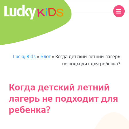
Перейти
к
Главное
содержимому
навигационное
L
меню
U
C
Lucky Kids
»
Блог
»
Когда детский летний лагерь
не подходит для ребенка?
K
Y
Когда детский летний
K
лагерь не подходит для
I
ребенка?
D