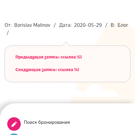
2020-
05-
От:
Borislav Malinov
Дата:
2020-05-29
В:
Блог
29
Предыдущая запись: ссылка %l
Следующая запись: ссылка %l
Поиск бронирования