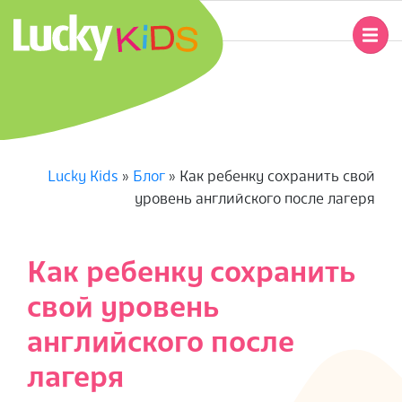
Перейти
к
Главное
содержимому
навигационное
L
меню
U
C
Lucky Kids
»
Блог
»
Как ребенку сохранить свой
уровень английского после лагеря
K
Y
Как ребенку сохранить
K
свой уровень
I
английского после
лагеря
D