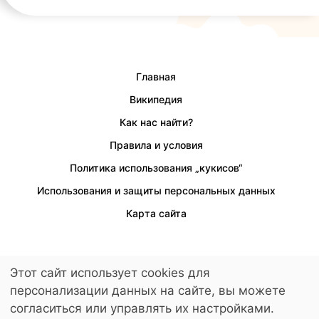
Главная
Википедия
Как нас найти?
Правила и условия
Политика использования „кукисов“
Использования и защиты персональных данных
Карта сайта
Этот сайт использует cookies для
Предусмотрен доступ для людей с ограниченными возможностями.
персонализации данных на сайте, вы можете
© 2026 LuckyKids. All Rights Reserved.
согласиться или управлять их настройками.