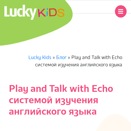
Перейти
к
Главное
содержимому
навигационное
L
меню
U
C
Lucky Kids
»
Блог
»
Play and Talk with Echo
системой изучения английского языка
K
Y
Play and Talk with Echo
K
системой изучения
I
английского языка
D