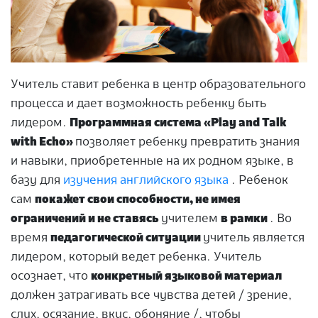
Учитель ставит ребенка в центр образовательного
процесса и дает возможность ребенку быть
лидером.
Программная система «Play and Talk
with Echo»
позволяет ребенку превратить знания
и навыки, приобретенные на их родном языке, в
базу для
изучения английского языка
. Ребенок
сам
покажет свои способности, не имея
ограничений и не ставясь
учителем
в рамки
. Во
время
педагогической ситуации
учитель является
лидером, который ведет ребенка. Учитель
осознает, что
конкретный языковой материал
должен затрагивать все чувства детей / зрение,
слух, осязание, вкус, обоняние /, чтобы