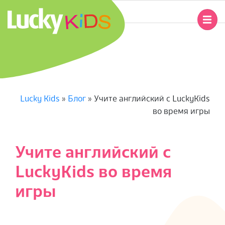
Перейти
к
Главное
содержимому
навигационное
L
меню
U
C
Lucky Kids
»
Блог
»
Учите английский с LuckyKids
во время игры
K
Y
Учите английский с
K
LuckyKids во время
I
игры
D