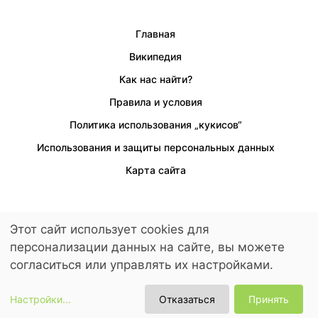
Главная
Википедия
Как нас найти?
Правила и условия
Политика использования „кукисов“
Использования и защиты персональных данных
Карта сайта
Этот сайт использует cookies для
Предусмотрен доступ для людей с ограниченными возможностями.
персонализации данных на сайте, вы можете
© 2026 LuckyKids. All Rights Reserved.
согласиться или управлять их настройками.
Настройки
...
Отказаться
Принять
Цены и периоды
Поиск бронирования