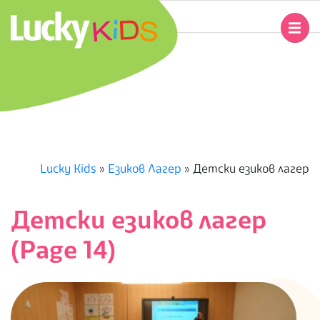
Skip
to
Primary
content
Navigation
L
Menu
U
C
K
Lucky Kids
»
Езиков Лагер
»
Детски езиков лагер
Y
Детски езиков лагер
K
(Page 14)
I
D