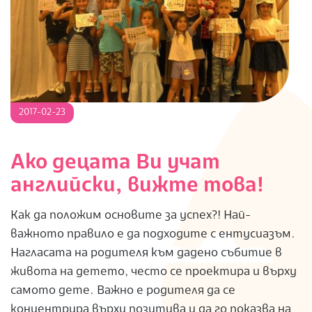
2017-
2017-02-23
02-
23
Ако децата Ви учат
английски, вижте това!
Как да положим основите за успех?! Най-
важното правило е да подходите с ентусиазъм.
Нагласата на родителя към дадено събитие в
живота на детето, често се проектира и върху
самото дете. Важно е родителя да се
концентрира върху позитива и да го показва на