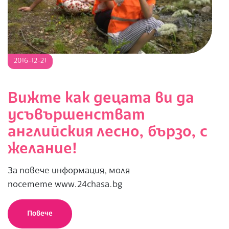
2016-
2016-12-21
12-
21
Вижте как децата ви да
усъвършенстват
английския лесно, бързо, с
желание!
За повече информация, моля
посетете www.24chasa.bg
Повече