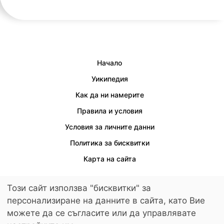
Начало
Уикипедия
Как да ни намерите
Правила и условия
Условия за личните данни
Политика за бисквитки
Карта на сайта
Този сайт използва "бисквитки" за
персонализиране на данните в сайта, като Вие
Осигурен е достъп за хора с увреждания.
можете да се съгласите или да управлявате
© 2026 LuckyKids. All Rights Reserved.