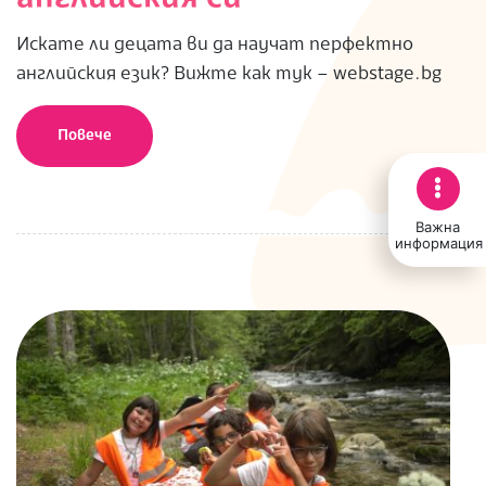
Искате ли децата ви да научат перфектно
английския език? Вижте как тук – webstage.bg
Повече
Важна
информация