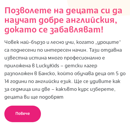
16
Позволете на децата си да
научат добре английския,
докато се забавляват!
Човек най-бързо и лесно учи, когато „уроците“
са поднесени по интересен начин. Тази отдавна
известна истина много професионално е
приложена в LuckyKids – детски лагер
разположен в Банско, който обучава деца от 5 до
14 години по английски език. Ще се удивите как
за седмица или две – какъвто курс изберете,
децата ви ще подобрят
Повече