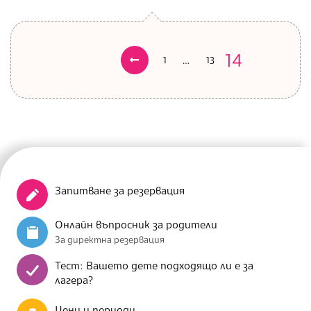
14
…
Предишни
1
13
Разделяне
на
публикациите
на
Запитване за резервация
страници
Онлайн въпросник за родители
За директна резервация
Тест: Вашето дете подходящо ли е за
лагера?