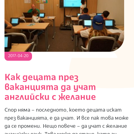
S
2017-
2017-04-20
04-
20
Как децата през
ваканцията да учат
английски с желание
Спор няма – последното, което децата искат
през ваканцията, е да учат. И все пак това може
да се промени. Нещо повече – да учат с желание