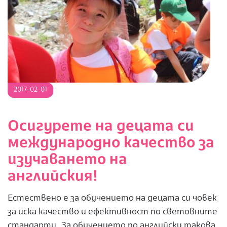
2017-
2017-02-01
02-
01
Осигурете на децата си
международно качество за
изучаването на
английския!
Естествено е за обучението на децата си човек
за иска качество и ефективност по световните
стандарти. За обучението по английски такова