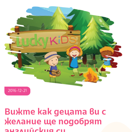
2016-
2016-12-21
12-
21
Вижте как децата ви с
желание ще подобрят
английския си