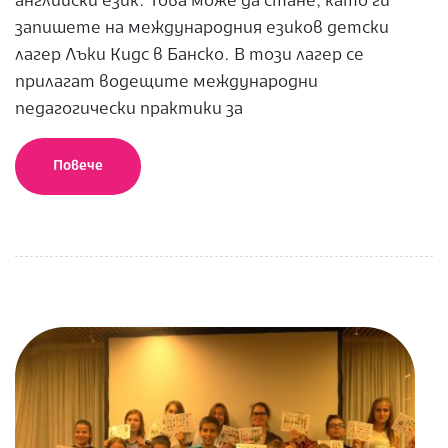
английски език. Това може да стане, като ги
запишете на международния езиков детски
лагер Лъки Кидс в Банско. В този лагер се
прилагат водещите международни
педагогически практики за
Повече