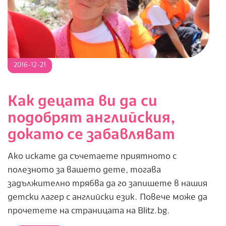
2016-
2016-12-21
12-
21
Как децата ви да си
подобрят английския,
докато се забавляват
Ако искате да съчетаете приятното с
полезното за вашето дете, тогава
задължително трябва да го запишете в нашия
детски лагер с английски език. Повече може да
прочетете на страницата на Blitz.bg.