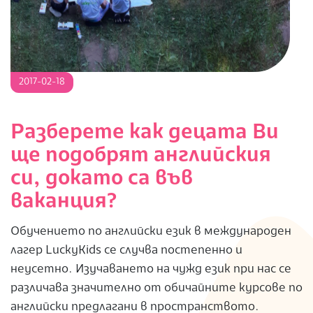
2017-
2017-02-18
02-
18
Разберете как децата Ви
ще подобрят английския
си, докато са във
ваканция?
Обучението по английски език в международен
лагер LuckyKids се случва постепенно и
неусетно. Изучаването на чужд език при нас се
различава значително от обичайните курсове по
английски предлагани в пространството.