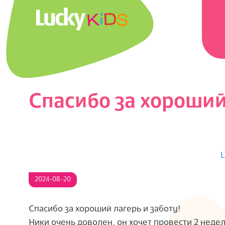
Перейти
Главн
к
навиг
содержимому
меню
L
U
C
Спасибо за хороший 
K
Y
L
K
2024-08-20
I
Спасибо за хороший лагерь и заботу!
D
Ники очень доволен, он хочет провести 2 неде