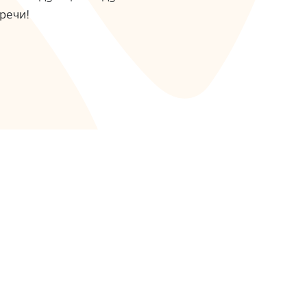
речи!