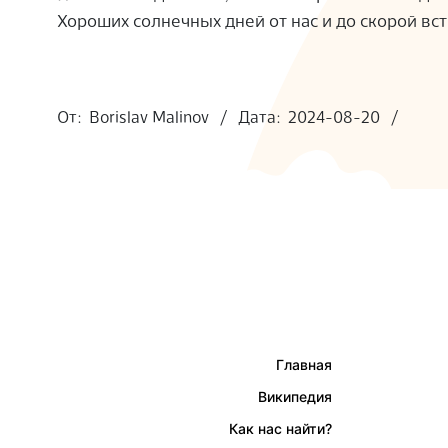
Хороших солнечных дней от нас и до скорой вст
S
2024-
08-
От:
Borislav Malinov
Дата:
2024-08-20
20
Главная
Википедия
Как нас найти?