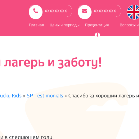
ое
ационное
ххххххххх
ххххххххх
Главная
Цены и периоды
Презентация
Вопросы и
лагерь и заботу!
ucky Kids
»
SP Testimonials
»
Спасибо за хороший лагерь и
ли в следующем году.