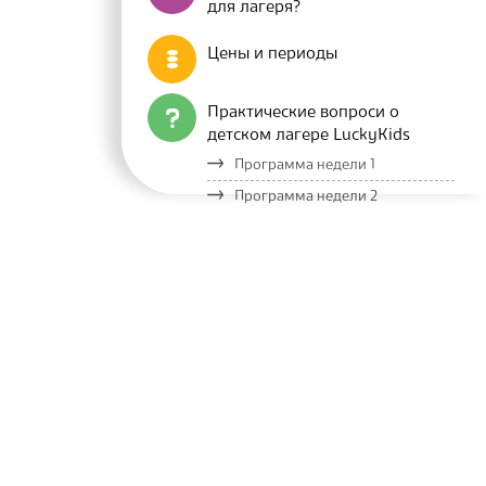
для лагеря?
Цены и периоды
Практические вопроси о
детском лагере LuckyKids
Программа недели 1
Программа недели 2
Организационные вопросы
Что необходимо взять детям с
собой
Питание и меню
Апарт-отель «Лаки Банско СПА
& Релакс»
Lucky Kids Представление
Блог