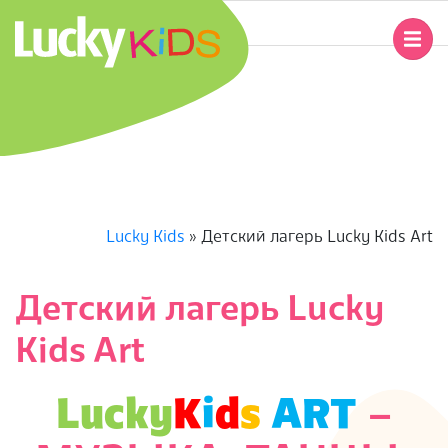
Перейти
к
Главное
содержимому
навигационное
L
меню
U
C
K
Lucky Kids
»
Детский лагерь Lucky Kids Art
Y
Детский лагерь Lucky
K
Kids Art
I
Lucky
K
i
d
s
ART
–
D