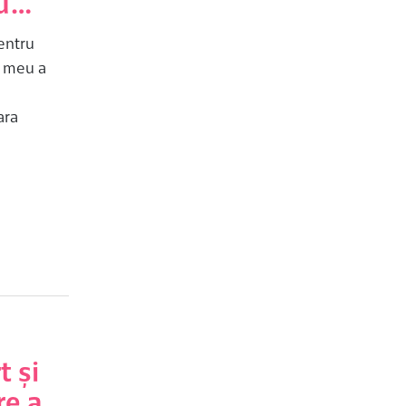
eu…
entru
l meu a
ara
 și
re a