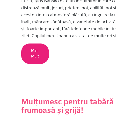
Lucky Kids Bansko este un loc uimitor în care co
distrează mult, jocuri, prieteni noi, abilități noi ș
acestea într-o atmosferă plăcută, cu îngrijire la n
înalt, mâncare sănătoasă, o varietate de activităț
și, foarte important, fără telefoane mobile în ti
zilei. Copilul meu Joanna a vizitat de multe ori și
Mai
Mult
Mulțumesc pentru tabără
frumoasă și grijă!