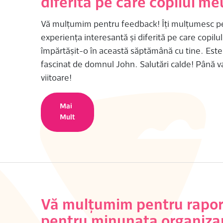
diferită pe care copilul m
Vă mulțumim pentru feedback! Îți mulțumesc p
experiența interesantă și diferită pe care copilu
împărtășit-o în această săptămână cu tine. Este
fascinat de domnul John. Salutări calde! Până v
viitoare!
Mai
Mult
Vă mulțumim pentru raport
pentru minunata organiza