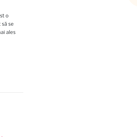
st o
 să se
ai ales