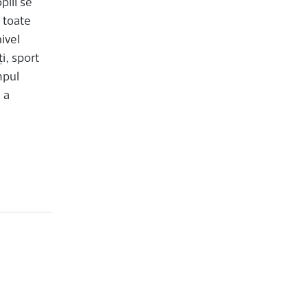
piii se
i toate
ivel
i, sport
mpul
 a