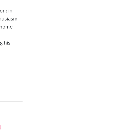
ork in
thusiasm
n home
g his
u