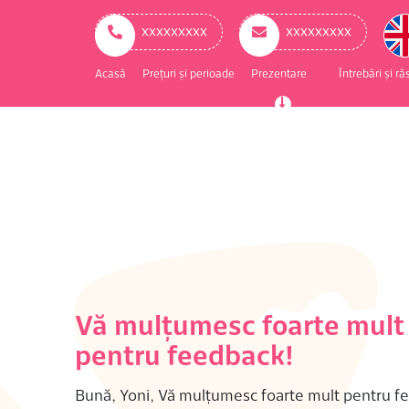
ry
ation
ххххххххх
ххххххххх
Acasă
Prețuri și perioade
Prezentare
Întrebări și r
Vă mulțumesc foarte mult
pentru feedback!
Bună, Yoni, Vă mulțumesc foarte mult pentru f