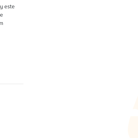
ky este
le
em