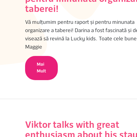
taberei!
Vă mulțumim pentru raport și pentru minunata
organizare a taberei! Darina a fost fascinată și d
visează să revină la Lucky kids. Toate cele bune
Maggie
Mai
Mult
Viktor talks with great
enthusiasm about his sta