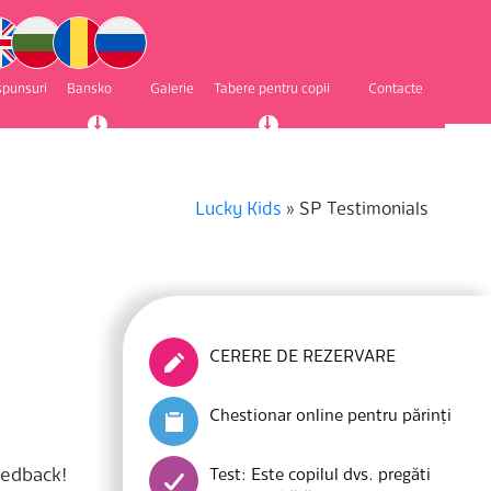
ăspunsuri
Bansko
Galerie
Tabere pentru copii
Contacte
Lucky Kids
»
SP Testimonials
CERERE DE REZERVARE
Chestionar online pentru părinți
eedback!
Test: Este copilul dvs. pregăti