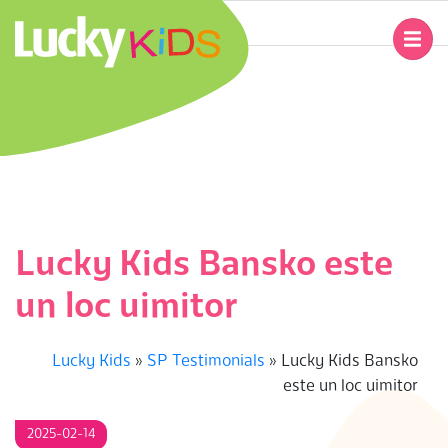
Skip
to
Primary
content
Navigation
L
Menu
U
C
K
Lucky Kids Bansko este
Y
un loc uimitor
K
Lucky Kids
»
SP Testimonials
»
Lucky Kids Bansko
I
este un loc uimitor
D
2025-02-14