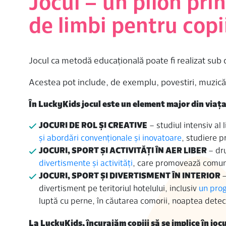
Jocul – un pilon pri
de limbi pentru cop
Jocul ca metodă educațională poate fi realizat sub 
Acestea pot include, de exemplu, povestiri, muzică, 
În LuckyKids jocul este un element major din viața
JOCURI DE ROL ȘI CREATIVE
– studiul intensiv al
și abordări convenționale și inovatoare
, studiere p
JOCURI, SPORT ȘI ACTIVITĂȚI ÎN AER LIBER
– dru
divertismente și activități
, care promovează comunic
JOCURI, SPORT ȘI DIVERTISMENT ÎN INTERIOR
–
divertisment pe teritoriul hotelului, inclusiv
un pro
luptă cu perne, în căutarea comorii, noaptea detecti
La LuckyKids, încurajăm copiii să se implice în jocu