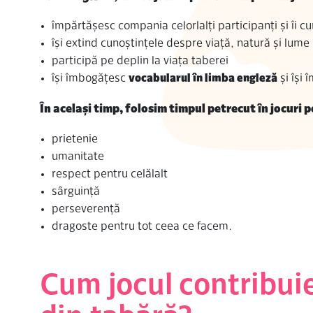
împărtășesc compania celorlalți participanți și îi c
își extind cunoștințele despre viață, natură și lume
participă pe deplin la viața taberei
își îmbogățesc
vocabularul în limba engleză
și își 
În același timp, folosim timpul petrecut în jocuri 
prietenie
umanitate
respect pentru celălalt
sârguință
perseverenţă
dragoste pentru tot ceea ce facem.
Cum jocul contribuie