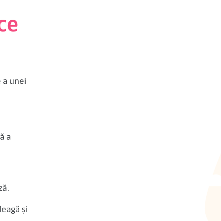
ce
 a unei
ă a
ză.
leagă și