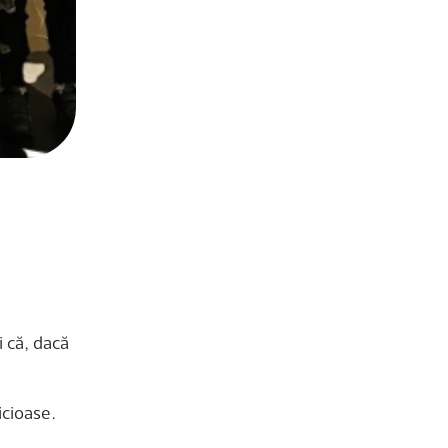
i că, dacă
icioase.