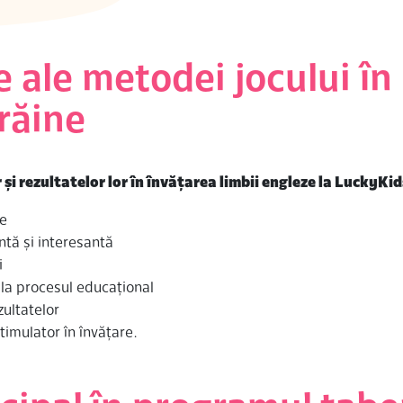
e ale metodei jocului în
trăine
i rezultatelor lor în învățarea limbii engleze la LuckyKid
re
ntă și interesantă
i
 la procesul educațional
zultatelor
timulator în învăţare.