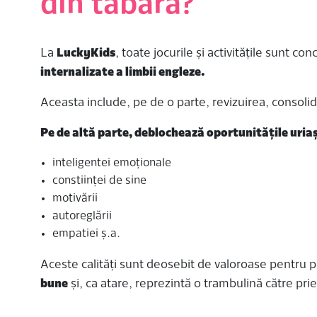
din tabără?
La
LuckyKids
, toate jocurile și activitățile sunt 
internalizate a limbii engleze.
Aceasta include, pe de o parte, revizuirea, consoli
Pe de altă parte, deblochează oportunitățile uria
inteligentei emoționale
constiinței de sine
motivării
autoreglării
empatiei ș.a.
Aceste calități sunt deosebit de valoroase pentru p
bune
și, ca atare, reprezintă o trambulină către pri