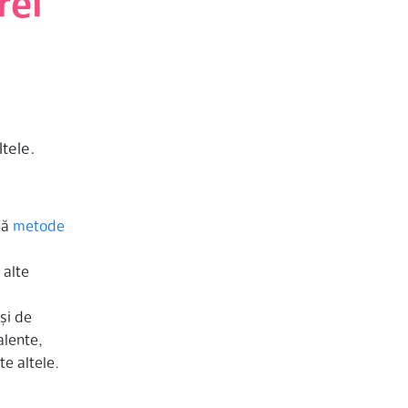
rei
ltele.
nă
metode
 alte
 și de
alente,
te altele.