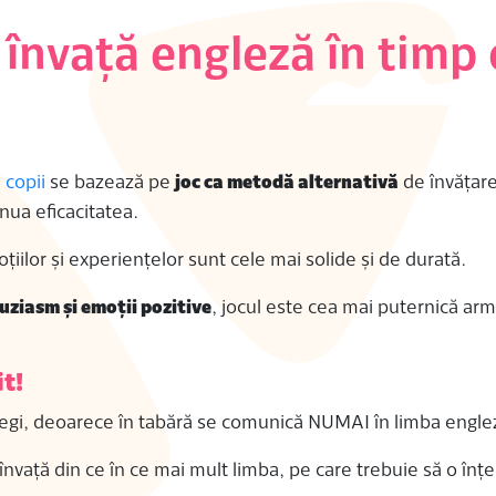
 învață engleză în timp 
 copii
se bazează pe
joc ca metodă alternativă
de învățare
inua eficacitatea.
iilor și experiențelor sunt cele mai solide și de durată.
uziasm și emoții pozitive
, jocul este cea mai puternică arm
it!
întregi, deoarece în tabără se comunică NUMAI în limba engle
 învață din ce în ce mai mult limba, pe care trebuie să o înțe