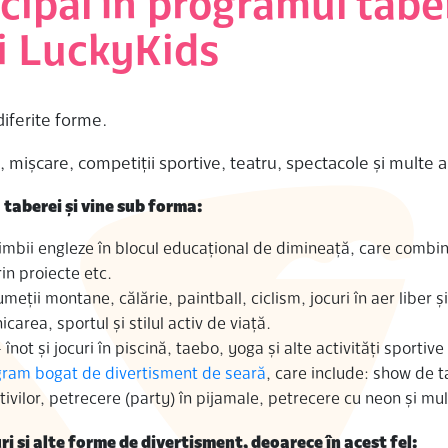
ncipal în programul tabe
ii LuckyKids
diferite forme.
mișcare, competiții sportive, teatru, spectacole și multe a
 taberei și vine sub forma:
 limbii engleze în blocul educațional de dimineață, care combi
rin proiecte etc.
meții montane, călărie, paintball, ciclism, jocuri în aer liber și
area, sportul și stilul activ de viață.
 înot și jocuri în piscină, taebo, yoga și alte activități sportive
gram bogat de divertisment de seară
, care include: show de t
vilor, petrecere (party) în pijamale, petrecere cu neon și mul
ri și alte forme de divertisment, deoarece în acest fel: