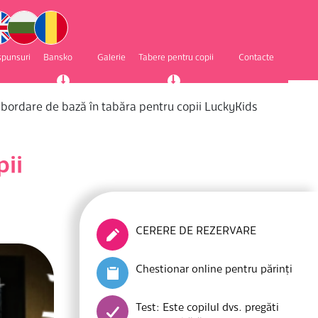
ăspunsuri
Bansko
Galerie
Tabere pentru copii
Contacte
: abordare de bază în tabăra pentru copii LuckyKids
pii
CERERE DE REZERVARE
Chestionar online pentru părinți
Test: Este copilul dvs. pregăti