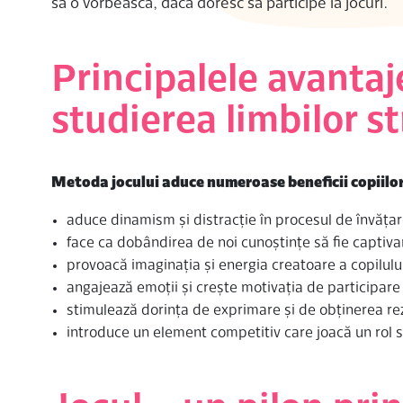
să o vorbească, dacă doresc să participe la jocuri.
Principalele avantaj
studierea limbilor s
Metoda jocului aduce numeroase beneficii copiilor ș
aduce dinamism și distracție în procesul de învăța
face ca dobândirea de noi cunoștințe să fie captiva
provoacă imaginația și energia creatoare a copilulu
angajează emoții și crește motivația de participare
stimulează dorința de exprimare și de obținerea re
introduce un element competitiv care joacă un rol s