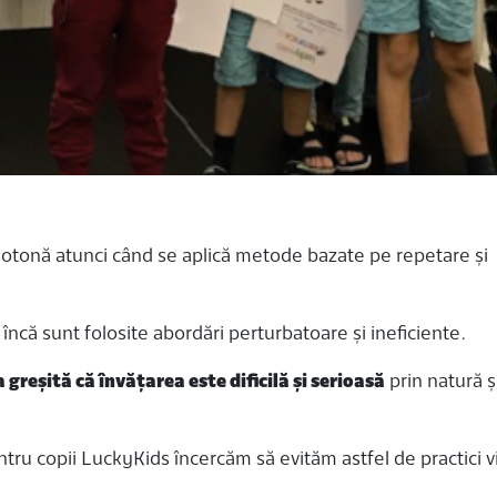
monotonă atunci când se aplică metode bazate pe repetare și
încă sunt folosite abordări perturbatoare și ineficiente.
 greșită că învățarea este dificilă și serioasă
prin natură ș
ntru copii LuckyKids încercăm să evităm astfel de practici v