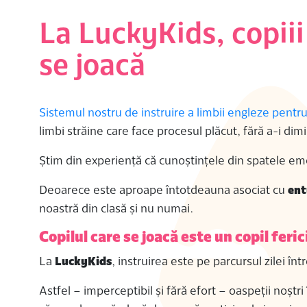
La LuckyKids, copiii
se joacă
Sistemul nostru de instruire a limbii engleze pentru
limbi străine care face procesul plăcut, fără a-i dim
Știm din experiență că cunoștințele din spatele emoț
Deoarece este aproape întotdeauna asociat cu
ent
noastră din clasă și nu numai.
Copilul care se joacă este un copil feric
La
LuckyKids
, instruirea este pe parcursul zilei 
Astfel – imperceptibil și fără efort – oaspeții noștri