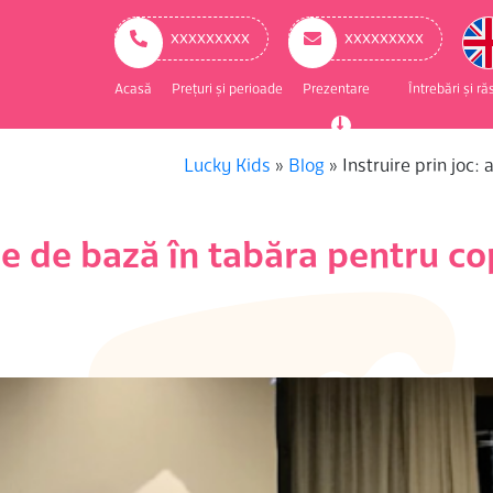
ry
ation
ххххххххх
ххххххххх
Acasă
Prețuri și perioade
Prezentare
Întrebări și r
Lucky Kids
»
Blog
»
Instruire prin joc
re de bază în tabăra pentru co